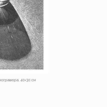
 ліногравюра, 40×30 cм